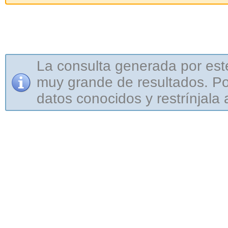
La consulta generada por est
muy grande de resultados. Por
datos conocidos y restrínjala