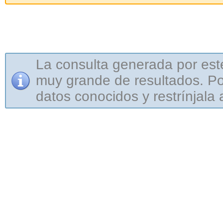
La consulta generada por est
muy grande de resultados. Por
datos conocidos y restrínjala