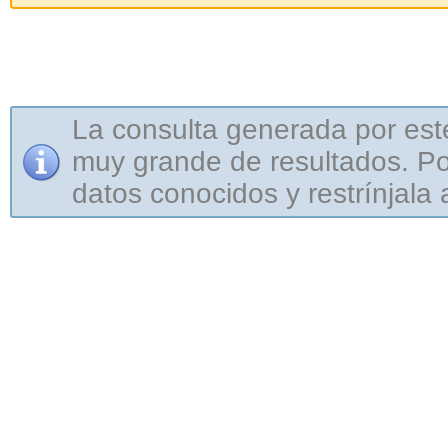
La consulta generada por est
muy grande de resultados. Por
datos conocidos y restrínjala